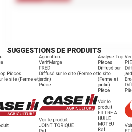
Kubota
Broyeur thermique
Broyeur électrique
SUGGESTIONS DE PRODUITS
re
Agriculture
Analyse Top
Ver
ge
VerifMarge
Pièces
PI
FRED
Diffusé sur
Dif
Top Pièces
Diffusé sur le site (Ferme et
le site
jard
ur le site (Ferme et
jardin)
(Ferme et
Bra
Pièce
jardin)
Dif
Pièce
Piè
Voir le
produit
FILTRE A
HUILE
Voir le produit
MOTEU
oduit
JOINT TORIQUE
Voi
Ref.
Ref.
ET