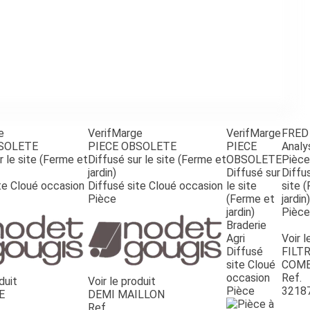
e
VerifMarge
VerifMarge
FRED
BSOLETE
PIECE OBSOLETE
PIECE
Analy
r le site (Ferme et
Diffusé sur le site (Ferme et
OBSOLETE
Pièce
jardin)
Diffusé sur
Diffus
te Cloué occasion
Diffusé site Cloué occasion
le site
site 
Pièce
(Ferme et
jardin)
jardin)
Pièce
Braderie
Agri
Voir l
Diffusé
FILTR
site Cloué
COMB
occasion
Ref.
duit
Voir le produit
Pièce
3218
E
DEMI MAILLON
Ref.