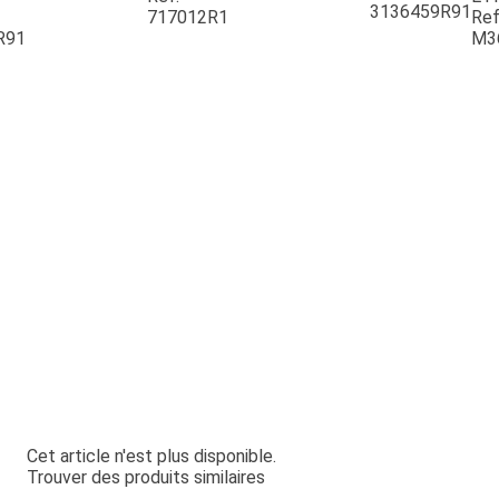
3136459R91
717012R1
Ref
R91
M3
Cet article n'est plus disponible.
Trouver des produits similaires