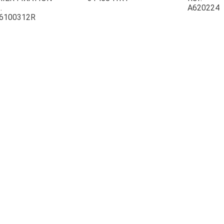
.
A620224
6100312R