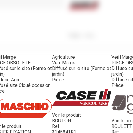
Benne
Sécateur
Plateau
Perche sécateur
Remorque bagagere
Tronçonneuse
Bineuse
Accessoires
Poids
525
g
ifMarge
Agriculture
VerifMarg
ECE OBSOLETE
VerifMarge
PIECE O
fusé sur le site (Ferme et
Diffusé sur le site (Ferme et
Diffusé su
in)
jardin)
jardin)
derie Agri
Pièce
Diffusé si
fusé site Cloué occasion
Pièce
ce
Voir le produit
BOUTON
Voir le pro
r le produit
Ref.
ROULETT
RIER FIXATION
3145841R1
Ref.