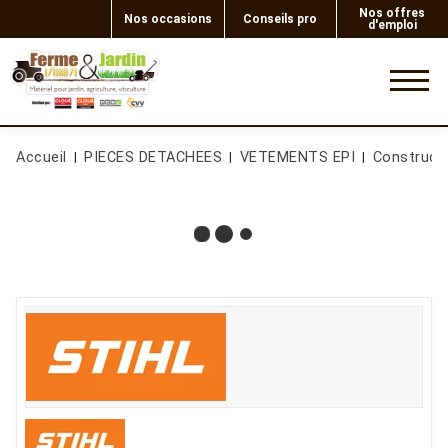
Nos offres
Nos occasions
Conseils pro
d'emploi
0
Accueil
PIECES DETACHEES
VETEMENTS EPI
Construct