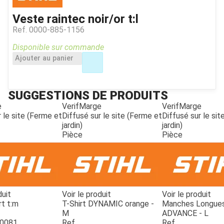
Veste raintec noir/or t:l
Ref.
0000-885-1156
Disponible sur commande
Ajouter au panier
SUGGESTIONS DE PRODUITS
e
VerifMarge
VerifMarge
 le site (Ferme et
Diffusé sur le site (Ferme et
Diffusé sur le si
jardin)
jardin)
Pièce
Pièce
duit
Voir le produit
Voir le produit
rt t:m
T-Shirt DYNAMIC orange -
Manches Longue
M
ADVANCE - L
-0081
Ref.
Ref.