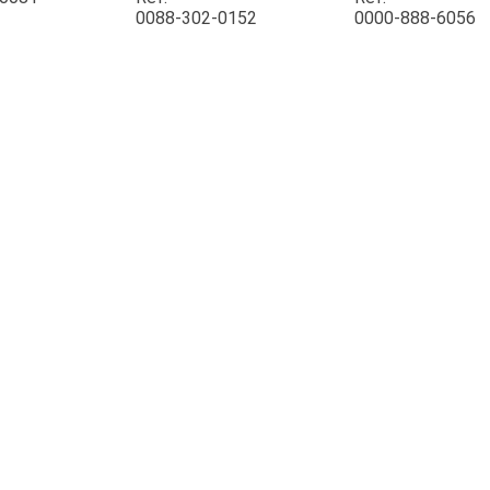
0088-302-0152
0000-888-6056
JOUET
ESPACES VERTS
QUAD SSV UTV
PIECES DETACHEES
CONTACT