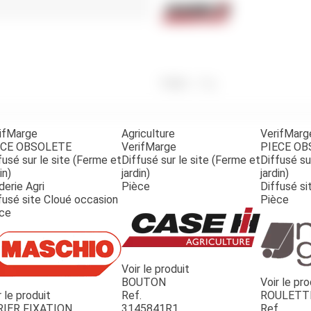
Benne
Sécateur
Plateau
Perche sécateur
Remorque bagagere
Tronçonneuse
Bineuse
Accessoires
Poids
15
g
ifMarge
Agriculture
VerifMarg
ECE OBSOLETE
VerifMarge
PIECE O
fusé sur le site (Ferme et
Diffusé sur le site (Ferme et
Diffusé su
in)
jardin)
jardin)
derie Agri
Pièce
Diffusé si
fusé site Cloué occasion
Pièce
ce
Voir le produit
BOUTON
Voir le pro
r le produit
Ref.
ROULETT
RIER FIXATION
3145841R1
Ref.