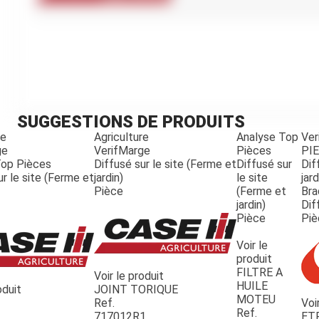
Kubota
Broyeur thermique
Broyeur électrique
SUGGESTIONS DE PRODUITS
re
Agriculture
Analyse Top
Ver
ge
VerifMarge
Pièces
PI
Top Pièces
Diffusé sur le site (Ferme et
Diffusé sur
Dif
ur le site (Ferme et
jardin)
le site
jard
Pièce
(Ferme et
Bra
jardin)
Dif
Pièce
Piè
Voir le
produit
FILTRE A
Voir le produit
HUILE
oduit
JOINT TORIQUE
MOTEU
Ref.
Voi
Ref.
717012R1
ET