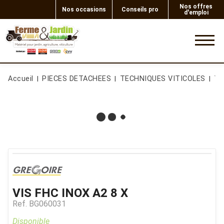
Nos offres
Nos occasions
Conseils pro
d'emploi
0
Accueil
PIECES DETACHEES
TECHNIQUES VITICOLES
Te
VIS FHC INOX A2 8 X
Ref.
BG060031
Disponible