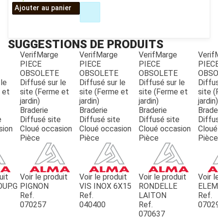
Ajouter au panier
SUGGESTIONS DE PRODUITS
VerifMarge
VerifMarge
VerifMarge
Verif
PIECE
PIECE
PIECE
PIEC
OBSOLETE
OBSOLETE
OBSOLETE
OBSO
 le
Diffusé sur le
Diffusé sur le
Diffusé sur le
Diffus
 et
site (Ferme et
site (Ferme et
site (Ferme et
site 
JOUET
jardin)
jardin)
jardin)
jardin)
Braderie
Braderie
Braderie
Brade
e
Diffusé site
Diffusé site
Diffusé site
Diffu
ESPACES VERTS
sion
Cloué occasion
Cloué occasion
Cloué occasion
Cloué
Pièce
Pièce
Pièce
Pièce
QUAD SSV UTV
uit
Voir le produit
Voir le produit
Voir le produit
Voir l
OUP.G
PIGNON
VIS INOX 6X15
RONDELLE
ELE
PIECES DETACHEES
Ref.
Ref.
LAITON
Ref.
070257
040400
Ref.
0702
070637