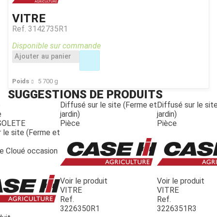
VITRE
Ref.
3142735R1
Disponible sur commande
Ajouter au panier
Poids
5 700
g
SUGGESTIONS DE PRODUITS
e
Diffusé sur le site (Ferme et
Diffusé sur le si
e
jardin)
jardin)
SOLETE
Pièce
Pièce
 le site (Ferme et
te Cloué occasion
Voir le produit
Voir le produit
VITRE
VITRE
Ref.
Ref.
3226350R1
3226351R3