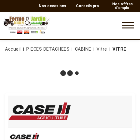
Nos offres
Nos occasions
Conseils pro
d'emploi
0
Accueil
PIECES DETACHEES
CABINE
Vitre
VITRE