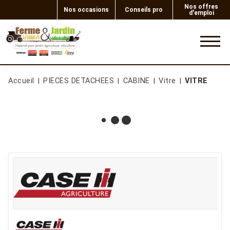
Nos offres
Nos occasions
Conseils pro
d'emploi
0
Accueil
PIECES DETACHEES
CABINE
Vitre
VITRE