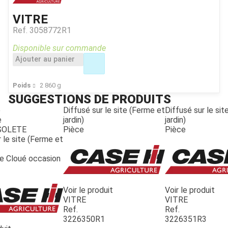
VITRE
Ref.
3058772R1
Disponible sur commande
Ajouter au panier
Poids
2 860
g
SUGGESTIONS DE PRODUITS
e
Diffusé sur le site (Ferme et
Diffusé sur le si
e
jardin)
jardin)
SOLETE
Pièce
Pièce
 le site (Ferme et
te Cloué occasion
Voir le produit
Voir le produit
VITRE
VITRE
Ref.
Ref.
3226350R1
3226351R3