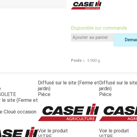
Benne
Sécateur
Plateau
Perche sécateur
Remorque bagagere
Tronçonneuse
Bineuse
Disponible sur commande
Accessoires
Ajouter au panier
Deman
Poids
5 900
g
e
Diffusé sur le site (Ferme et
Diffusé sur le si
e
jardin)
jardin)
SOLETE
Pièce
Pièce
 le site (Ferme et
te Cloué occasion
Voir le produit
Voir le produit
VITRE
VITRE