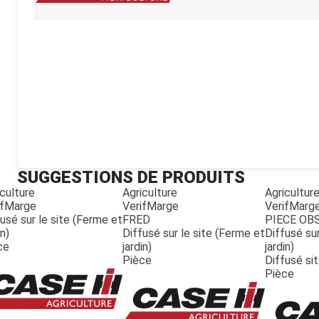
Kubota
Broyeur thermique
Broyeur électrique
SUGGESTIONS DE PRODUITS
culture
Agriculture
Agricultur
ifMarge
VerifMarge
VerifMarg
usé sur le site (Ferme et
FRED
PIECE OB
in)
Diffusé sur le site (Ferme et
Diffusé sur
ce
jardin)
jardin)
Pièce
Diffusé si
Pièce