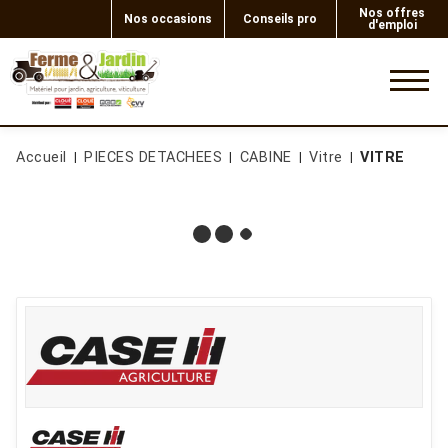
Nos offres
Nos occasions
Conseils pro
d'emploi
0
Accueil
PIECES DETACHEES
CABINE
Vitre
VITRE