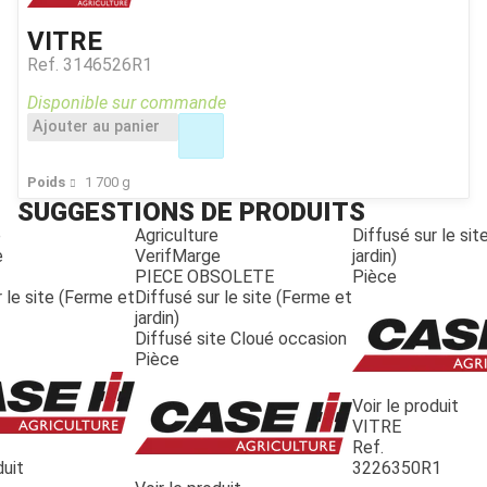
VITRE
Ref.
3146526R1
Disponible sur commande
Ajouter au panier
Poids
1 700
g
SUGGESTIONS DE PRODUITS
e
Agriculture
Diffusé sur le si
e
VerifMarge
jardin)
PIECE OBSOLETE
Pièce
 le site (Ferme et
Diffusé sur le site (Ferme et
jardin)
Diffusé site Cloué occasion
Pièce
Voir le produit
VITRE
Ref.
duit
3226350R1