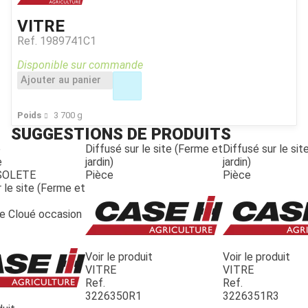
VITRE
Ref.
1989741C1
Disponible sur commande
Ajouter au panier
Poids
3 700
g
SUGGESTIONS DE PRODUITS
e
Diffusé sur le site (Ferme et
Diffusé sur le si
e
jardin)
jardin)
SOLETE
Pièce
Pièce
 le site (Ferme et
te Cloué occasion
Voir le produit
Voir le produit
VITRE
VITRE
Ref.
Ref.
3226350R1
3226351R3