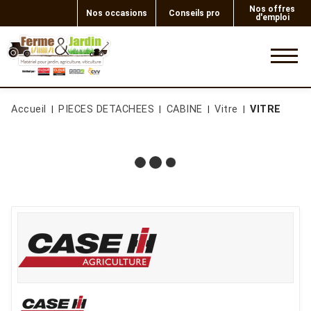
Nos offres
Nos occasions
Conseils pro
d'emploi
0
Accueil
PIECES DETACHEES
CABINE
Vitre
VITRE