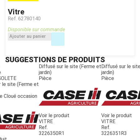
Vitre
Ref.
62780140
Disponible sur commande
Ajouter au panier
SUGGESTIONS DE PRODUITS
e
Diffusé sur le site (Ferme et
Diffusé sur le si
e
jardin)
jardin)
SOLETE
Pièce
Pièce
 le site (Ferme et
te Cloué occasion
Voir le produit
Voir le produit
VITRE
VITRE
Ref.
Ref.
3226350R1
3226351R3
duit