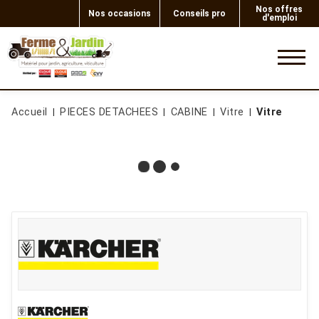
Nos offres
Nos occasions
Conseils pro
d'emploi
0
Accueil
PIECES DETACHEES
CABINE
Vitre
Vitre