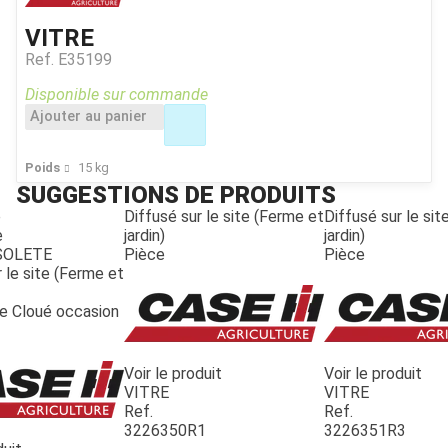
VITRE
Ref.
E35199
Disponible sur commande
Ajouter au panier
Poids
15
kg
SUGGESTIONS DE PRODUITS
e
Diffusé sur le site (Ferme et
Diffusé sur le si
e
jardin)
jardin)
SOLETE
Pièce
Pièce
 le site (Ferme et
te Cloué occasion
Voir le produit
Voir le produit
VITRE
VITRE
Ref.
Ref.
3226350R1
3226351R3