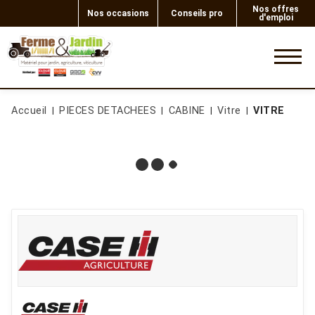
Nos offres
Nos occasions
Conseils pro
d'emploi
0
Accueil
PIECES DETACHEES
CABINE
Vitre
VITRE