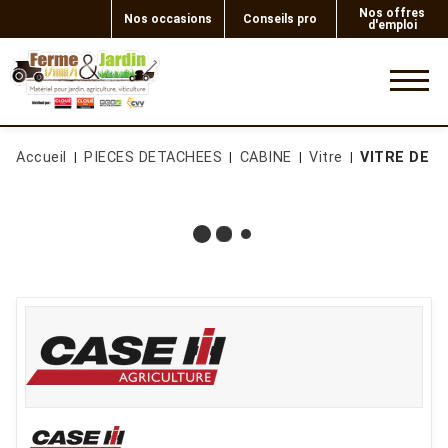
Nos offres
Nos occasions
Conseils pro
d'emploi
0
Accueil
PIECES DETACHEES
CABINE
Vitre
VITRE DE C