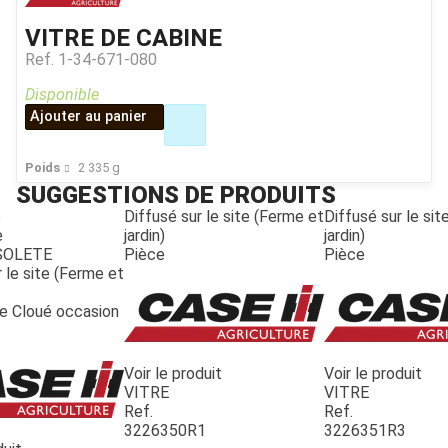
VITRE DE CABINE
Ref.
1-34-671-080
Disponible
Ajouter au panier
Poids
2 335
g
SUGGESTIONS DE PRODUITS
e
Diffusé sur le site (Ferme et
Diffusé sur le si
e
jardin)
jardin)
SOLETE
Pièce
Pièce
 le site (Ferme et
te Cloué occasion
Voir le produit
Voir le produit
VITRE
VITRE
Ref.
Ref.
3226350R1
3226351R3