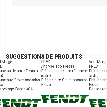
Kubota
Broyeur thermique
Broyeur électrique
SUGGESTIONS DE PRODUITS
ifMarge
FRED
VerifMarg
ED
Analyse Top Pièces
FRED
usé sur le site (Ferme et
Diffusé sur le site (Ferme et
Diffusé sur
in)
jardin)
jardin)
fusé site Cloué occasion
Diffusé site Cloué occasion
Diffusé si
ce
Pièce
Pièce
tockage Fendt 30%
Déstockag