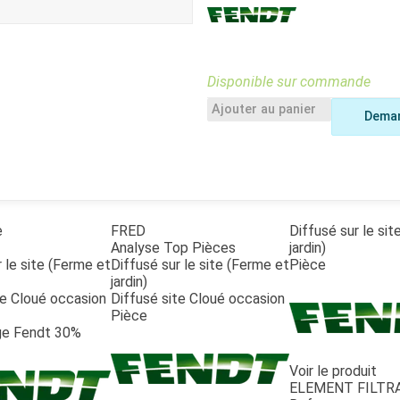
Benne
Sécateur
Plateau
Perche sécateur
Remorque bagagere
Tronçonneuse
Bineuse
Disponible sur commande
Accessoires
Ajouter au panier
Deman
e
FRED
Diffusé sur le si
Analyse Top Pièces
jardin)
 le site (Ferme et
Diffusé sur le site (Ferme et
Pièce
jardin)
te Cloué occasion
Diffusé site Cloué occasion
Pièce
e Fendt 30%
Voir le produit
ELEMENT FILTR