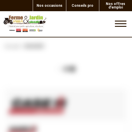
Nos offres
Nos occasions
Conseils pro
d'emploi
0
Accueil
WASHER