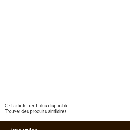
ESPACES VERTS
QUAD SSV UTV
PIECES DETACHEES
CONTACT
Cet article n'est plus disponible.
Trouver des produits similaires