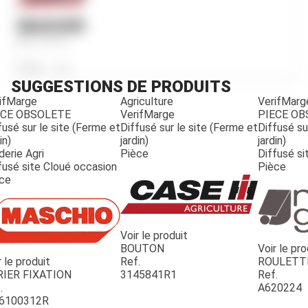
WASHER
Ref.
Q116
Poids
30
g
SUGGESTIONS DE PRODUITS
ifMarge
Agriculture
VerifMarg
ECE OBSOLETE
VerifMarge
PIECE O
fusé sur le site (Ferme et
Diffusé sur le site (Ferme et
Diffusé su
in)
jardin)
jardin)
derie Agri
Pièce
Diffusé si
fusé site Cloué occasion
Pièce
ce
Voir le produit
BOUTON
Voir le pro
r le produit
Ref.
ROULETT
JOUET
RIER FIXATION
3145841R1
Ref.
.
A620224
6100312R