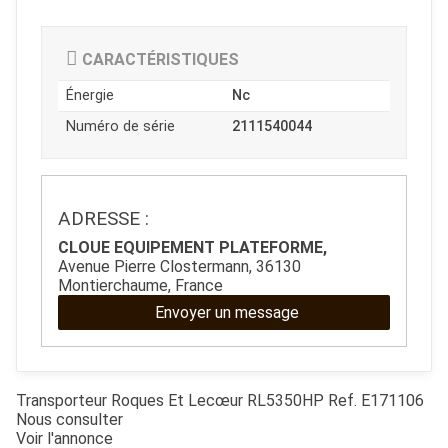
CARACTÉRISTIQUES
Énergie
Nc
Numéro de série
2111540044
JOUET
ADRESSE :
CLOUE EQUIPEMENT PLATEFORME,
ESPACES VERTS
Avenue Pierre Clostermann, 36130
Montierchaume, France
Envoyer un message
QUAD SSV UTV
PIECES DETACHEES
Transporteur
Roques Et Lecœur
RL5350HP
Ref.
E171106
Nous consulter
Voir l'annonce