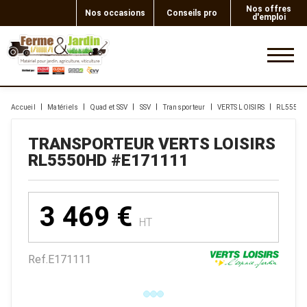
Nos offres
Nos occasions
Conseils pro
d'emploi
0
Accueil
Matériels
Quad et SSV
SSV
Transporteur
VERTS LOISIRS
RL5550
TRANSPORTEUR
VERTS LOISIRS
RL5550HD
#E171111
3 469
€
HT
Ref.
E171111