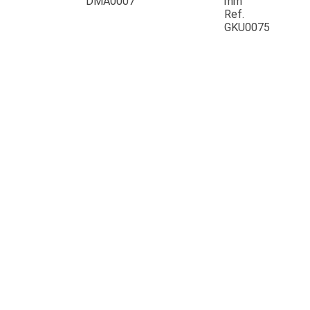
DMA0007
mm
Ref.
GKU0075
JOUET
ESPACES VERTS
QUAD SSV UTV
PIECES DETACHEES
CONTACT