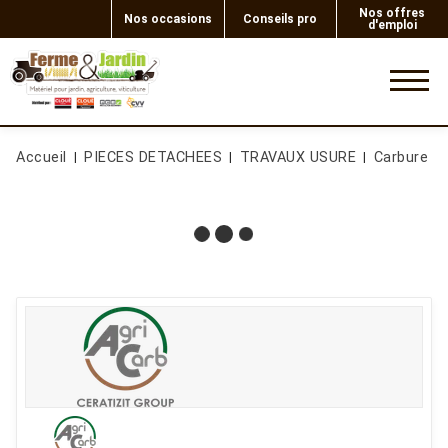
Nos offres
Nos occasions
Conseils pro
d'emploi
0
Accueil
PIECES DETACHEES
TRAVAUX USURE
Carbure