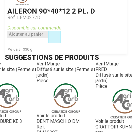
AILERON 90*40*12 2 PL. D
Ref.
LEM0272D
Disponible sur commande
Ajouter au panier
Poids
330
g
SUGGESTIONS DE PRODUITS
e
VerifMarge
VerifMarge
 le site (Ferme et
Diffusé sur le site (Ferme et
FRED
jardin)
Diffusé sur le si
Pièce
jardin)
Pièce
duit
Voir le produit
BURE KE 3
DENT MASCHIO DM
Voir le produit
Ref.
GRATTOIR KUHN 