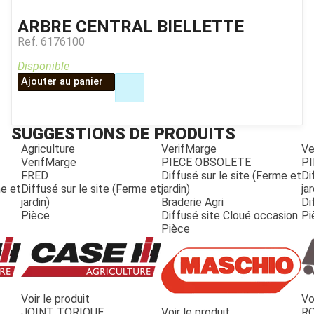
ARBRE CENTRAL BIELLETTE
Ref.
6176100
Disponible
Ajouter au panier
SUGGESTIONS DE PRODUITS
Agriculture
VerifMarge
Ve
VerifMarge
PIECE OBSOLETE
PI
FRED
Diffusé sur le site (Ferme et
Di
me et
Diffusé sur le site (Ferme et
jardin)
jar
jardin)
Braderie Agri
Di
Pièce
Diffusé site Cloué occasion
Pi
Pièce
Voir le produit
Vo
JOUET
JOINT TORIQUE
Voir le produit
R