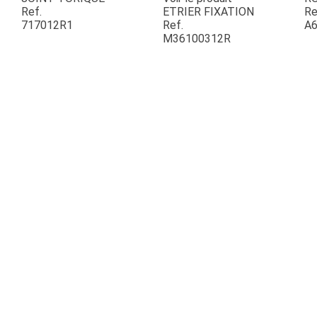
Ref.
ETRIER FIXATION
Re
717012R1
Ref.
A6
ESPACES VERTS
M36100312R
QUAD SSV UTV
PIECES DETACHEES
CONTACT