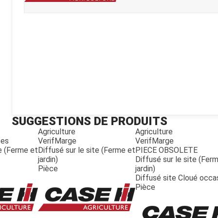
Kubota
Broyeur thermique
Broyeur électrique
SUGGESTIONS DE PRODUITS
Agriculture
Agriculture
ces
VerifMarge
VerifMarge
te (Ferme et
Diffusé sur le site (Ferme et
PIECE OBSOLETE
jardin)
Diffusé sur le site (Fer
Pièce
jardin)
Diffusé site Cloué occa
Pièce