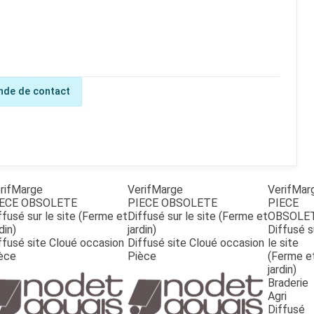
de de contact
rifMarge
VerifMarge
VerifMar
ECE OBSOLETE
PIECE OBSOLETE
PIECE
ffusé sur le site (Ferme et
Diffusé sur le site (Ferme et
OBSOLE
din)
jardin)
Diffusé s
ffusé site Cloué occasion
Diffusé site Cloué occasion
le site
èce
Pièce
(Ferme e
jardin)
Braderie
Agri
Diffusé