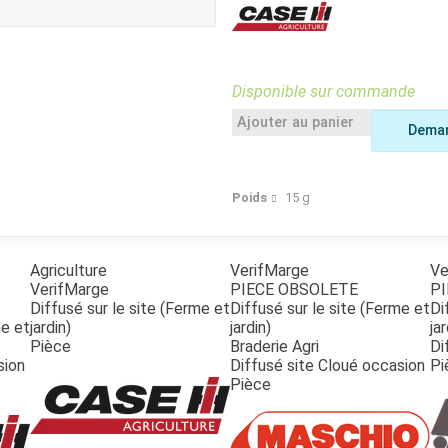
Benne
Sécateur
Plateau
Perche sécateur
Remorque bagagere
Tronçonneuse
Bineuse
Disponible sur commande
Accessoires
Ajouter au panier
Deman
Poids
15
g
Agriculture
VerifMarge
Ve
VerifMarge
PIECE OBSOLETE
PI
Diffusé sur le site (Ferme et
Diffusé sur le site (Ferme et
Di
me et
jardin)
jardin)
jar
Pièce
Braderie Agri
Di
sion
Diffusé site Cloué occasion
Pi
Pièce