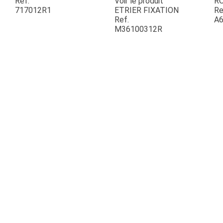
Ref.
Voir le produit
R
717012R1
ETRIER FIXATION
Re
Ref.
A6
ESPACES VERTS
M36100312R
QUAD SSV UTV
PIECES DETACHEES
CONTACT