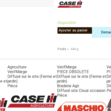
Benne
Sécateur
Plateau
Perche sécateur
Remorque bagagere
Tronçonneuse
Bineuse
Disponible
Accessoires
Ajouter au panier
Deman
Poids
440
g
Agriculture
VerifMarge
Ve
VerifMarge
PIECE OBSOLETE
PI
Diffusé sur le site (Ferme et
Diffusé sur le site (Ferme et
Di
me et
jardin)
jardin)
jar
Pièce
Braderie Agri
Di
Diffusé site Cloué occasion
Pi
Pièce