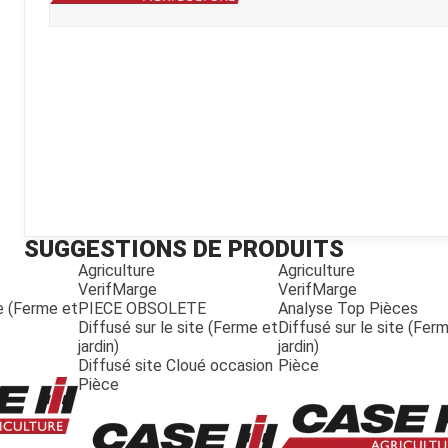
Kubota
Broyeur thermique
Broyeur électrique
SUGGESTIONS DE PRODUITS
Agriculture
Agriculture
VerifMarge
VerifMarge
te (Ferme et
PIECE OBSOLETE
Analyse Top Pièces
Diffusé sur le site (Ferme et
Diffusé sur le site (Fer
jardin)
jardin)
Diffusé site Cloué occasion
Pièce
Pièce