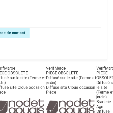
de de contact
rifMarge
VerifMarge
VerifMar
ECE OBSOLETE
PIECE OBSOLETE
PIECE
ffusé sur le site (Ferme et
Diffusé sur le site (Ferme et
OBSOLE
din)
jardin)
Diffusé s
ffusé site Cloué occasion
Diffusé site Cloué occasion
le site
èce
Pièce
(Ferme e
jardin)
Braderie
Agri
Diffusé