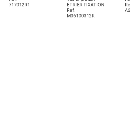
717012R1
ETRIER FIXATION
Re
Ref.
A6
ESPACES VERTS
M36100312R
QUAD SSV UTV
PIECES DETACHEES
CONTACT