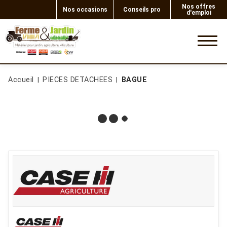
Nos offres
Nos occasions
Conseils pro
d'emploi
0
Accueil
PIECES DETACHEES
BAGUE