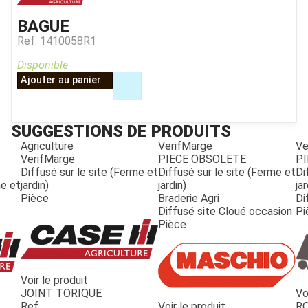
BAGUE
Ref.
1410058R1
Disponible
Ajouter au panier
SUGGESTIONS DE PRODUITS
Agriculture
VerifMarge
Ve
VerifMarge
PIECE OBSOLETE
PI
Diffusé sur le site (Ferme et
Diffusé sur le site (Ferme et
Di
me et
jardin)
jardin)
jar
Pièce
Braderie Agri
Di
Diffusé site Cloué occasion
Pi
Pièce
Voir le produit
JOINT TORIQUE
Vo
JOUET
Ref.
Voir le produit
R