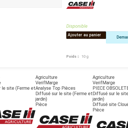
Benne
Sécateur
Plateau
Perche sécateur
Remorque bagagere
Tronçonneuse
Bineuse
Disponible
Accessoires
Ajouter au panier
Deman
Poids
10
g
e
Agriculture
Agriculture
e
VerifMarge
VerifMarge
 le site (Ferme et
Analyse Top Pièces
PIECE OBSOLET
Diffusé sur le site (Ferme et
Diffusé sur le si
jardin)
jardin)
Pièce
Diffusé site Clou
Pièce