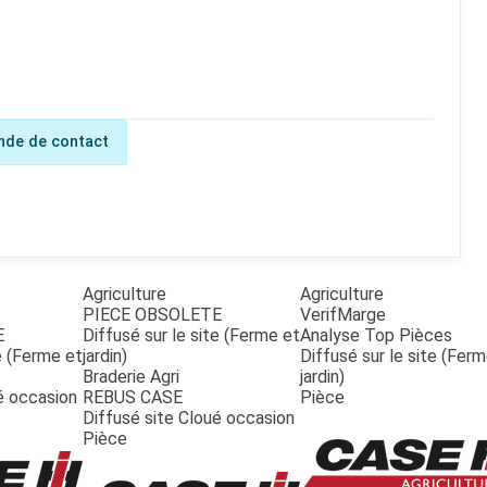
de de contact
Agriculture
Agriculture
PIECE OBSOLETE
VerifMarge
E
Diffusé sur le site (Ferme et
Analyse Top Pièces
te (Ferme et
jardin)
Diffusé sur le site (Fer
Braderie Agri
jardin)
é occasion
REBUS CASE
Pièce
Diffusé site Cloué occasion
Pièce