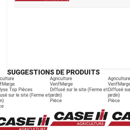
Kubota
Broyeur thermique
Broyeur électrique
SUGGESTIONS DE PRODUITS
culture
Agriculture
Agricultur
ifMarge
VerifMarge
VerifMarg
lyse Top Pièces
Diffusé sur le site (Ferme et
Diffusé sur
usé sur le site (Ferme et
jardin)
jardin)
in)
Pièce
Pièce
ce