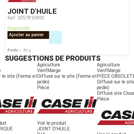
JOINT D'HUILE
Ref.
3057810R92
Disponible
Ajouter au panier
Poids
85
g
SUGGESTIONS DE PRODUITS
e
Agriculture
Agriculture
e
VerifMarge
VerifMarge
 le site (Ferme et
Diffusé sur le site (Ferme et
PIECE OBSOLET
jardin)
Diffusé sur le si
Pièce
jardin)
Diffusé site Clou
Pièce
duit
Voir le produit
RIQUE
JOINT D'HUILE