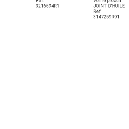
Ref.
Voir le produit
3216594R1
JOINT D'HUILE
Ref.
3147259R91
JOUET
ESPACES VERTS
QUAD SSV UTV
PIECES DETACHEES
CONTACT