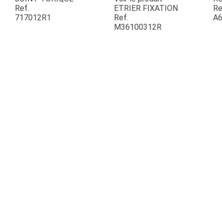
Ref.
ETRIER FIXATION
Re
717012R1
Ref.
A6
ESPACES VERTS
M36100312R
QUAD SSV UTV
PIECES DETACHEES
CONTACT