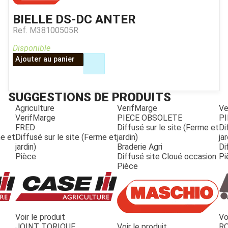
BIELLE DS-DC ANTER
Ref.
M38100505R
Disponible
Ajouter au panier
SUGGESTIONS DE PRODUITS
Agriculture
VerifMarge
Ve
VerifMarge
PIECE OBSOLETE
PI
FRED
Diffusé sur le site (Ferme et
Di
me et
Diffusé sur le site (Ferme et
jardin)
jar
jardin)
Braderie Agri
Di
Pièce
Diffusé site Cloué occasion
Pi
Pièce
Voir le produit
Vo
JOUET
JOINT TORIQUE
Voir le produit
R