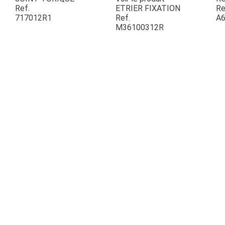
Ref.
ETRIER FIXATION
Re
717012R1
Ref.
A6
ESPACES VERTS
M36100312R
QUAD SSV UTV
PIECES DETACHEES
CONTACT