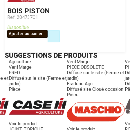
BOIS PISTON
Ref.
204737C1
Disponible
Ajouter au panier
SUGGESTIONS DE PRODUITS
Agriculture
VerifMarge
Ve
VerifMarge
PIECE OBSOLETE
PI
FRED
Diffusé sur le site (Ferme et
Di
me et
Diffusé sur le site (Ferme et
jardin)
jar
jardin)
Braderie Agri
Di
Pièce
Diffusé site Cloué occasion
Pi
Pièce
Voir le produit
Vo
JOUET
JOINT TORIQUE
Voir le produit
R