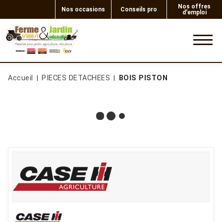
Nos offres
Nos occasions
Conseils pro
d'emploi
0
Accueil
PIECES DETACHEES
BOIS PISTON