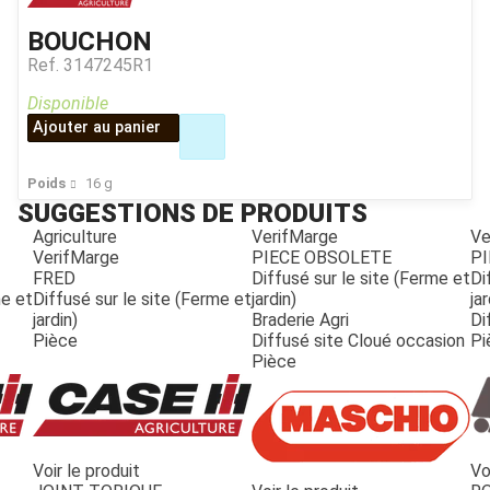
BOUCHON
Ref.
3147245R1
Disponible
Ajouter au panier
Poids
16
g
SUGGESTIONS DE PRODUITS
Agriculture
VerifMarge
Ve
VerifMarge
PIECE OBSOLETE
PI
FRED
Diffusé sur le site (Ferme et
Di
me et
Diffusé sur le site (Ferme et
jardin)
jar
jardin)
Braderie Agri
Di
Pièce
Diffusé site Cloué occasion
Pi
Pièce
Voir le produit
Vo
JOUET