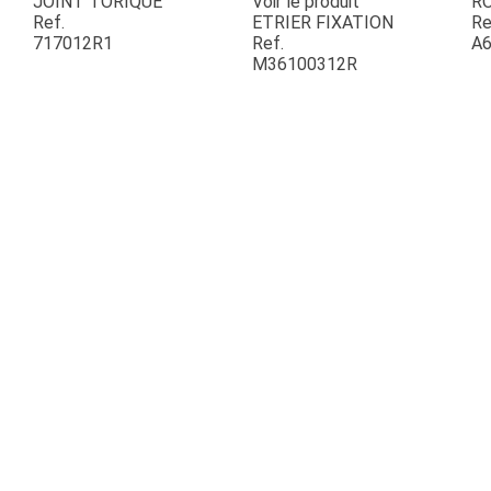
JOINT TORIQUE
Voir le produit
R
Ref.
ETRIER FIXATION
Re
717012R1
Ref.
A6
ESPACES VERTS
M36100312R
QUAD SSV UTV
PIECES DETACHEES
CONTACT