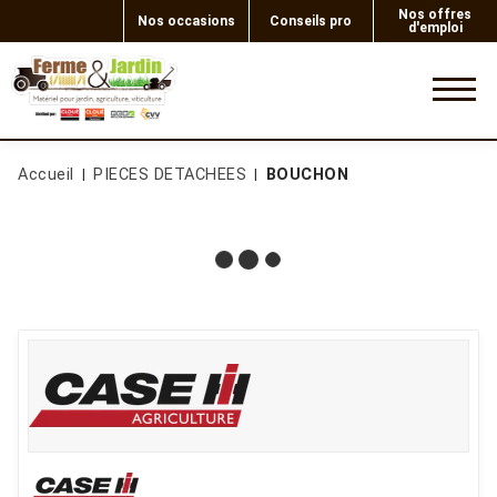
Nos offres
Nos occasions
Conseils pro
d'emploi
0
Accueil
PIECES DETACHEES
BOUCHON