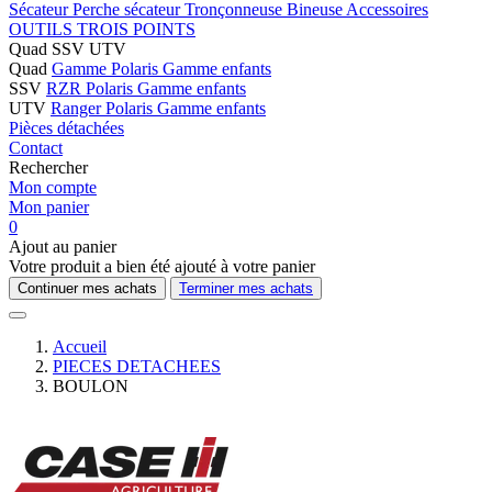
Sécateur
Perche sécateur
Tronçonneuse
Bineuse
Accessoires
OUTILS TROIS POINTS
Quad SSV UTV
Quad
Gamme Polaris
Gamme enfants
SSV
RZR Polaris
Gamme enfants
UTV
Ranger Polaris
Gamme enfants
Pièces détachées
Contact
Rechercher
Mon compte
Mon panier
0
Ajout au panier
Votre produit a bien été ajouté à votre panier
Continuer mes achats
Terminer mes achats
Accueil
PIECES DETACHEES
BOULON