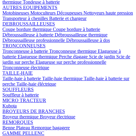
thermique
Tondeuse à batterie
AUTRES EQUIPEMENTS
Motobineuses
Motoculteurs
Découpeuses
Nettoyeurs haute pression
Transporteur à chenilles
Batterie et chargeur
DEBROUSSAILLEUSES
Coupe bordure thermique
Coupe bordure à batterie
Débroussailleuse à batterie
Débroussailleuse thermique
Débroussailleuse professionnelle
Débroussailleuse à dos
TRONCONNEUSES
Tronçonneuse à batterie
Tronçonneuse thermique
Elagueuse à
batterie
Elagueuse thermique
Perche élagage
Scie de jardin
Scie de
jardin sur perche
Elagueuse sur perche professionnelle
Tronçonneuse électrique
TAILLE-HAIE
Taille-haie à batterie
Taille-haie thermique
Taille-haie à batterie sur
perche
Taille-haie éléctrique
SOUFFLEURS
Souffleur à batterie
MICRO TRACTEUR
Kubota
BROYEURS DE BRANCHES
Broyeur thermique
Broyeur électrique
REMORQUES
Benne
Plateau
Remorque bagagere
GAMME PELLENC