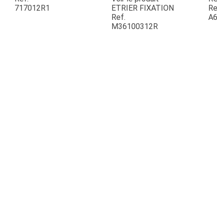
717012R1
ETRIER FIXATION
Re
Ref.
A6
ESPACES VERTS
M36100312R
QUAD SSV UTV
PIECES DETACHEES
CONTACT