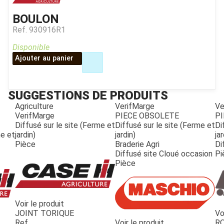
BOULON
Ref.
930916R1
Disponible
Ajouter au panier
SUGGESTIONS DE PRODUITS
Agriculture
VerifMarge
Ve
VerifMarge
PIECE OBSOLETE
PI
Diffusé sur le site (Ferme et
Diffusé sur le site (Ferme et
Di
me et
jardin)
jardin)
jar
Pièce
Braderie Agri
Di
Diffusé site Cloué occasion
Pi
Pièce
Voir le produit
JOINT TORIQUE
Vo
JOUET
Ref.
Voir le produit
R