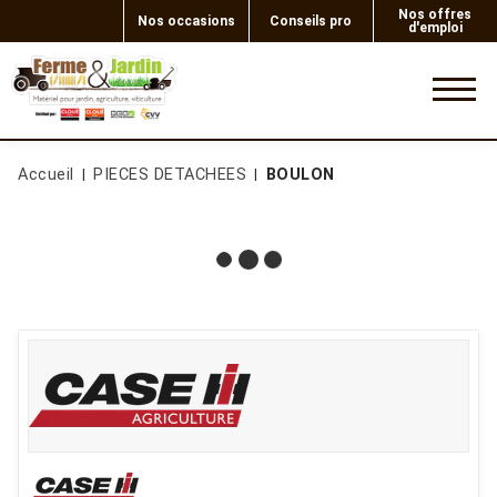
Nos offres
Nos occasions
Conseils pro
d'emploi
0
Accueil
PIECES DETACHEES
BOULON