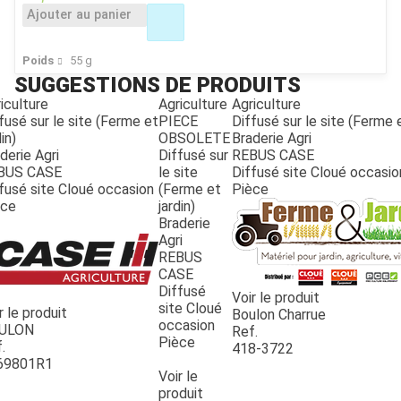
Ajouter au panier
Poids
55
g
SUGGESTIONS DE PRODUITS
iculture
Agriculture
Agriculture
fusé sur le site (Ferme et
PIECE
Diffusé sur le site (Ferme e
in)
OBSOLETE
Braderie Agri
derie Agri
Diffusé sur
REBUS CASE
BUS CASE
le site
Diffusé site Cloué occasio
fusé site Cloué occasion
(Ferme et
Pièce
èce
jardin)
Braderie
Agri
REBUS
CASE
JOUET
Diffusé
Voir le produit
site Cloué
r le produit
Boulon Charrue
occasion
ULON
Ref.
Pièce
.
ESPACES VERTS
418-3722
69801R1
Voir le
produit