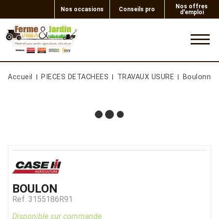
Nos offres
Nos occasions
Conseils pro
d'emploi
0
Accueil
PIECES DETACHEES
TRAVAUX USURE
Boulonner
BOULON
Ref.
3155186R91
Disponible sur commande