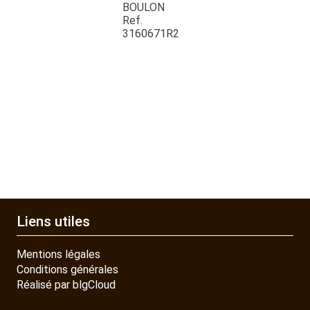
QUAD SSV UTV
BOULON
Ref.
3160671R2
PIECES DETACHEES
CONTACT
Liens utiles
Mentions légales
Conditions générales
Réalisé par blgCloud