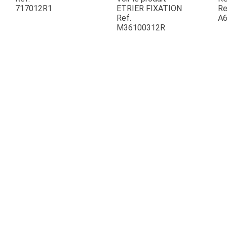
717012R1
ETRIER FIXATION
Re
Ref.
A6
ESPACES VERTS
M36100312R
QUAD SSV UTV
PIECES DETACHEES
CONTACT