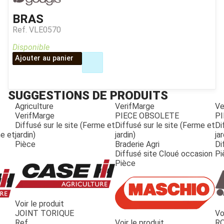
BRAS
Ref.
VLE0570
Disponible
Ajouter au panier
SUGGESTIONS DE PRODUITS
Agriculture
VerifMarge
Ve
VerifMarge
PIECE OBSOLETE
PI
Diffusé sur le site (Ferme et
Diffusé sur le site (Ferme et
Di
me et
jardin)
jardin)
jar
Pièce
Braderie Agri
Di
Diffusé site Cloué occasion
Pi
Pièce
Voir le produit
JOINT TORIQUE
Vo
JOUET
Ref.
Voir le produit
R