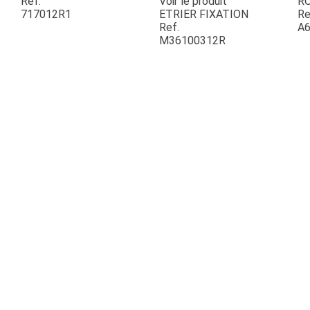
Ref.
Voir le produit
R
717012R1
ETRIER FIXATION
Re
Ref.
A6
ESPACES VERTS
M36100312R
QUAD SSV UTV
PIECES DETACHEES
CONTACT