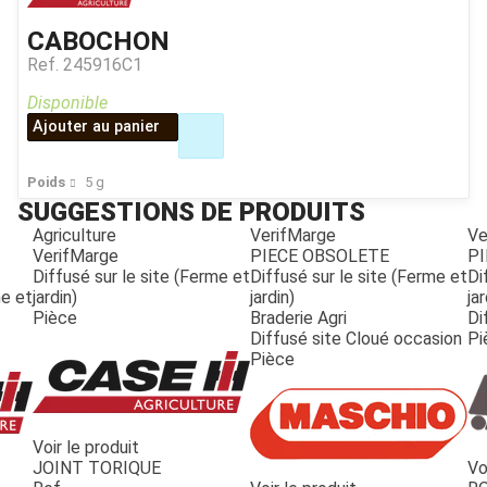
CABOCHON
Ref.
245916C1
Disponible
Ajouter au panier
Poids
5
g
SUGGESTIONS DE PRODUITS
Agriculture
VerifMarge
Ve
VerifMarge
PIECE OBSOLETE
PI
Diffusé sur le site (Ferme et
Diffusé sur le site (Ferme et
Di
me et
jardin)
jardin)
jar
Pièce
Braderie Agri
Di
Diffusé site Cloué occasion
Pi
Pièce
Voir le produit
JOINT TORIQUE
Vo
JOUET