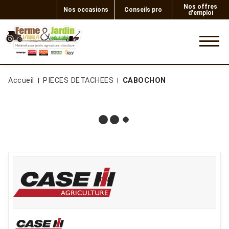
Nos offres
Nos occasions
Conseils pro
d'emploi
0
Accueil
PIECES DETACHEES
CABOCHON