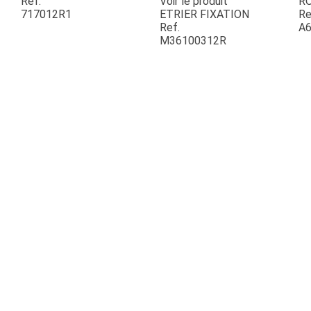
Ref.
Voir le produit
R
717012R1
ETRIER FIXATION
Re
Ref.
A6
ESPACES VERTS
M36100312R
QUAD SSV UTV
PIECES DETACHEES
CONTACT