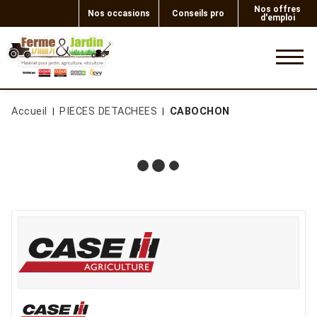
Nos offres
Nos occasions
Conseils pro
d'emploi
0
Accueil
PIECES DETACHEES
CABOCHON