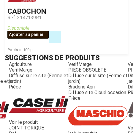
CABOCHON
Ref.
3147139R1
Disponible
Ajouter au panier
Poids
100
g
SUGGESTIONS DE PRODUITS
Agriculture
VerifMarge
Ve
VerifMarge
PIECE OBSOLETE
PI
Diffusé sur le site (Ferme et
Diffusé sur le site (Ferme et
Di
me et
jardin)
jardin)
jar
Pièce
Braderie Agri
Di
Diffusé site Cloué occasion
Pi
Pièce
Voir le produit
JOINT TORIQUE
Vo
JOUET