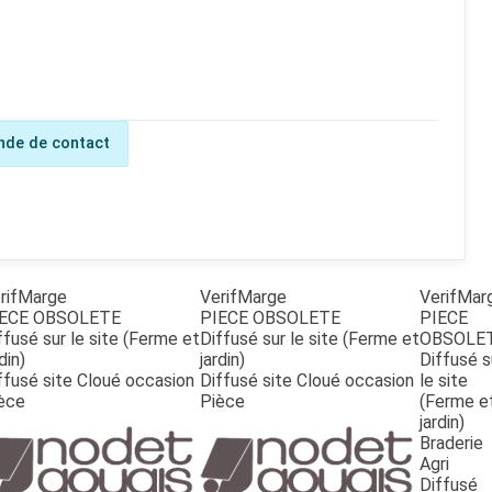
de de contact
rifMarge
VerifMarge
VerifMar
ECE OBSOLETE
PIECE OBSOLETE
PIECE
ffusé sur le site (Ferme et
Diffusé sur le site (Ferme et
OBSOLE
din)
jardin)
Diffusé s
ffusé site Cloué occasion
Diffusé site Cloué occasion
le site
èce
Pièce
(Ferme e
jardin)
Braderie
Agri
Diffusé