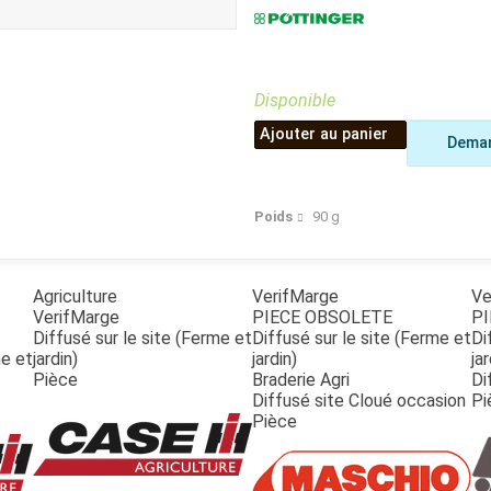
Benne
Sécateur
Plateau
Perche sécateur
Remorque bagagere
Tronçonneuse
Bineuse
Disponible
Accessoires
Ajouter au panier
Deman
Poids
90
g
Agriculture
VerifMarge
Ve
VerifMarge
PIECE OBSOLETE
PI
Diffusé sur le site (Ferme et
Diffusé sur le site (Ferme et
Di
me et
jardin)
jardin)
jar
Pièce
Braderie Agri
Di
Diffusé site Cloué occasion
Pi
Pièce