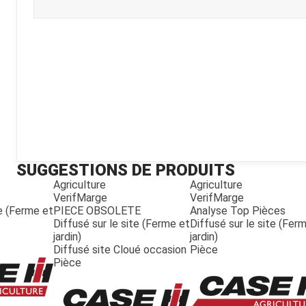
Kubota
Broyeur thermique
Broyeur électrique
SUGGESTIONS DE PRODUITS
Agriculture
Agriculture
VerifMarge
VerifMarge
te (Ferme et
PIECE OBSOLETE
Analyse Top Pièces
Diffusé sur le site (Ferme et
Diffusé sur le site (Fer
jardin)
jardin)
Diffusé site Cloué occasion
Pièce
Pièce