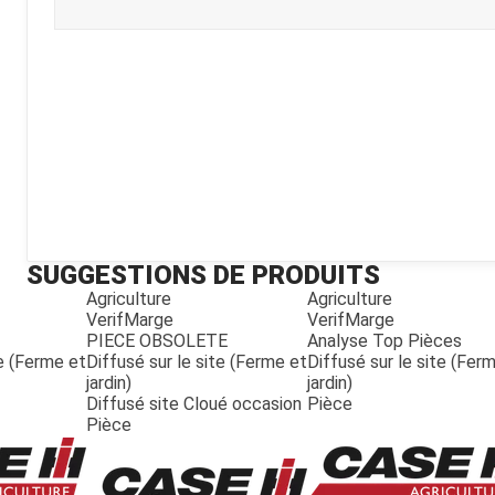
Kubota
Broyeur thermique
Broyeur électrique
SUGGESTIONS DE PRODUITS
Agriculture
Agriculture
VerifMarge
VerifMarge
PIECE OBSOLETE
Analyse Top Pièces
te (Ferme et
Diffusé sur le site (Ferme et
Diffusé sur le site (Fer
jardin)
jardin)
Diffusé site Cloué occasion
Pièce
Pièce