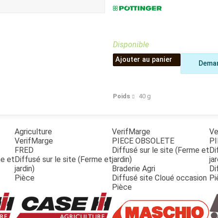
Benne
Sécateur
Plateau
Perche sécateur
Remorque bagagere
Tronçonneuse
Bineuse
Disponible
Accessoires
Ajouter au panier
Deman
Poids
40
g
Agriculture
VerifMarge
Ve
VerifMarge
PIECE OBSOLETE
PI
FRED
Diffusé sur le site (Ferme et
Di
me et
Diffusé sur le site (Ferme et
jardin)
jar
jardin)
Braderie Agri
Di
Pièce
Diffusé site Cloué occasion
Pi
Pièce