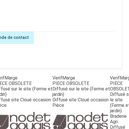
de de contact
rifMarge
VerifMarge
VerifMar
ECE OBSOLETE
PIECE OBSOLETE
PIECE
ffusé sur le site (Ferme et
Diffusé sur le site (Ferme et
OBSOLE
din)
jardin)
Diffusé s
ffusé site Cloué occasion
Diffusé site Cloué occasion
le site
èce
Pièce
(Ferme e
jardin)
Braderie
Agri
Diffusé