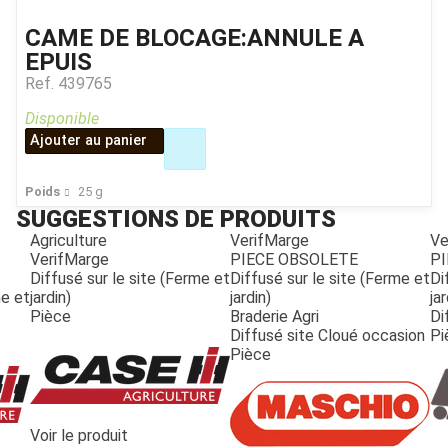
CAME DE BLOCAGE:ANNULE A
EPUIS
Ref.
439765
Disponible
Ajouter au panier
Poids
25
g
SUGGESTIONS DE PRODUITS
Agriculture
VerifMarge
Ve
VerifMarge
PIECE OBSOLETE
PI
Diffusé sur le site (Ferme et
Diffusé sur le site (Ferme et
Di
me et
jardin)
jardin)
jar
Pièce
Braderie Agri
Di
Diffusé site Cloué occasion
Pi
Pièce
JOUET
Voir le produit