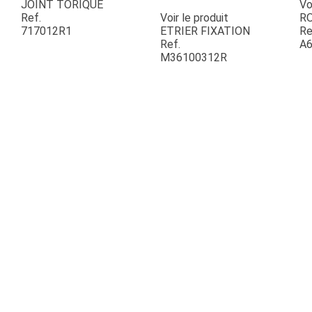
JOINT TORIQUE
Vo
Ref.
Voir le produit
R
717012R1
ETRIER FIXATION
Re
ESPACES VERTS
Ref.
A6
M36100312R
QUAD SSV UTV
PIECES DETACHEES
CONTACT