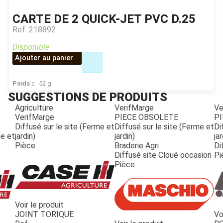
CARTE DE 2 QUICK-JET PVC D.25
Ref.
218892
Disponible
Ajouter au panier
Poids
52
g
SUGGESTIONS DE PRODUITS
Agriculture
VerifMarge
Ve
VerifMarge
PIECE OBSOLETE
PI
Diffusé sur le site (Ferme et
Diffusé sur le site (Ferme et
Di
me et
jardin)
jardin)
jar
Pièce
Braderie Agri
Di
Diffusé site Cloué occasion
Pi
Pièce
Voir le produit
JOINT TORIQUE
Vo
JOUET