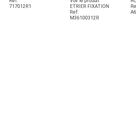
Ref.
Voir le produit
R
717012R1
ETRIER FIXATION
Re
Ref.
A6
ESPACES VERTS
M36100312R
QUAD SSV UTV
PIECES DETACHEES
CONTACT