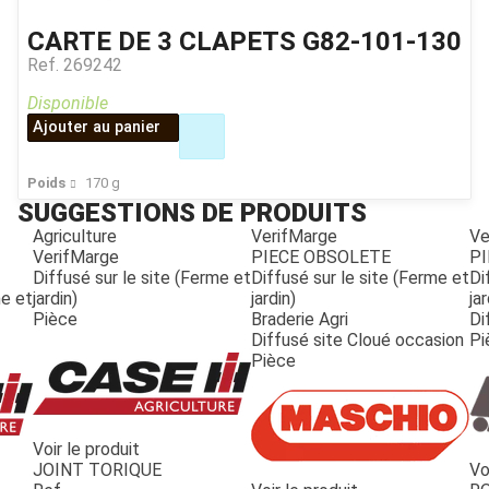
CARTE DE 3 CLAPETS G82-101-130
Ref.
269242
Disponible
Ajouter au panier
Poids
170
g
SUGGESTIONS DE PRODUITS
Agriculture
VerifMarge
Ve
VerifMarge
PIECE OBSOLETE
PI
Diffusé sur le site (Ferme et
Diffusé sur le site (Ferme et
Di
me et
jardin)
jardin)
jar
Pièce
Braderie Agri
Di
Diffusé site Cloué occasion
Pi
Pièce
Voir le produit
JOINT TORIQUE
Vo
JOUET