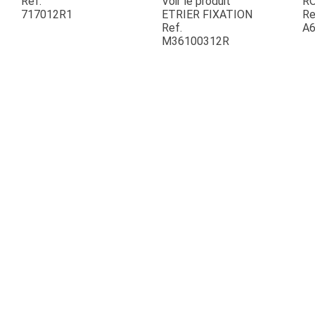
Ref.
Voir le produit
R
717012R1
ETRIER FIXATION
Re
Ref.
A6
ESPACES VERTS
M36100312R
QUAD SSV UTV
PIECES DETACHEES
CONTACT