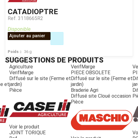
CATADIOPTRE
Ref.
3118665R2
Disponible
Ajouter au panier
Poids
36
g
SUGGESTIONS DE PRODUITS
Agriculture
VerifMarge
Ve
VerifMarge
PIECE OBSOLETE
PI
Diffusé sur le site (Ferme et
Diffusé sur le site (Ferme et
Di
me et
jardin)
jardin)
jar
Pièce
Braderie Agri
Di
Diffusé site Cloué occasion
Pi
Pièce
Voir le produit
JOINT TORIQUE
Vo
JOUET