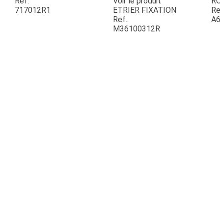
Ref.
Voir le produit
R
717012R1
ETRIER FIXATION
Re
Ref.
A6
ESPACES VERTS
M36100312R
QUAD SSV UTV
PIECES DETACHEES
CONTACT