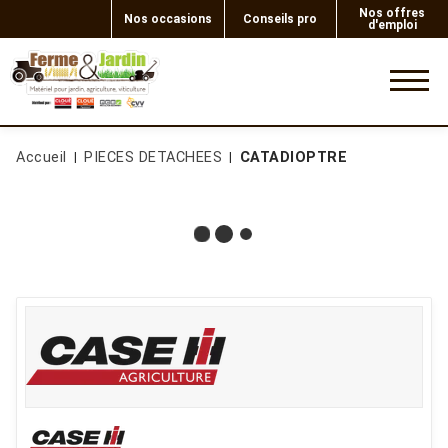
Nos offres
Nos occasions
Conseils pro
d'emploi
0
Accueil
PIECES DETACHEES
CATADIOPTRE