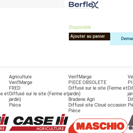
Benne
Sécateur
Plateau
Perche sécateur
Remorque bagagere
Tronçonneuse
Bineuse
Disponible
Accessoires
Ajouter au panier
Deman
Agriculture
VerifMarge
Ve
VerifMarge
PIECE OBSOLETE
PI
FRED
Diffusé sur le site (Ferme et
Di
me et
Diffusé sur le site (Ferme et
jardin)
jar
jardin)
Braderie Agri
Di
Pièce
Diffusé site Cloué occasion
Pi
Pièce