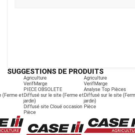
Kubota
Broyeur thermique
Broyeur électrique
SUGGESTIONS DE PRODUITS
Agriculture
Agriculture
VerifMarge
VerifMarge
PIECE OBSOLETE
Analyse Top Pièces
te (Ferme et
Diffusé sur le site (Ferme et
Diffusé sur le site (Fer
jardin)
jardin)
Diffusé site Cloué occasion
Pièce
Pièce