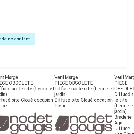
de de contact
rifMarge
VerifMarge
VerifMar
ECE OBSOLETE
PIECE OBSOLETE
PIECE
ffusé sur le site (Ferme et
Diffusé sur le site (Ferme et
OBSOLE
din)
jardin)
Diffusé s
ffusé site Cloué occasion
Diffusé site Cloué occasion
le site
èce
Pièce
(Ferme e
jardin)
Braderie
Agri
Diffusé