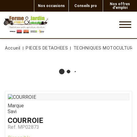
Nos offres
Nos occasions
Conseils pro
d'emploi
0
Accueil
PIECES DETACHEES
TECHNIQUES MOTOCULTURE
Marque
Savi
COURROIE
Ref.
MP02873