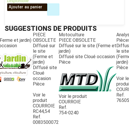
Disponible
Ajouter au panier
SUGGESTIONS DE PRODUITS
PIECE
Motoculture
Analy
(Ferme et jardin)
OBSOLETE
PIECE OBSOLETE
Pièce
 occasion
Diffusé sur
Diffusé sur le site (Ferme et
Diffus
le site
jardin)
le site
(Ferme et
Diffusé site Cloué occasion
(Ferm
jardin)
Pièce
jardin)
Diffusé site
Pièce
Cloué
occasion
Voir le
JOUET
Pièce
produi
COUR
Voir le
Ref.
Voir le produit
produit
7650
COURROIE
ESPACES VERTS
COURROIE
Ref.
RC44,54
754-0240
Ref.
QUAD SSV UTV
0083500072