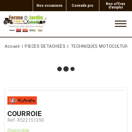
Nos offres
Nos occasions
Conseils pro
d'emploi
0
Accueil
PIECES DETACHEES
TECHNIQUES MOTOCULTURE
COURROIE
Ref.
K522151350
Disponible