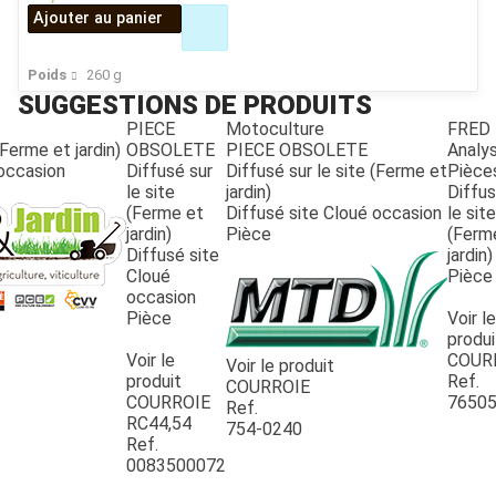
Ajouter au panier
Poids
260
g
SUGGESTIONS DE PRODUITS
PIECE
Motoculture
FRED
(Ferme et jardin)
OBSOLETE
PIECE OBSOLETE
Analy
 occasion
Diffusé sur
Diffusé sur le site (Ferme et
Pièce
le site
jardin)
Diffus
(Ferme et
Diffusé site Cloué occasion
le site
jardin)
Pièce
(Ferm
Diffusé site
jardin)
Cloué
Pièce
occasion
Pièce
Voir le
JOUET
produi
Voir le
COUR
Voir le produit
produit
Ref.
COURROIE
ESPACES VERTS
COURROIE
7650
Ref.
RC44,54
754-0240
Ref.
QUAD SSV UTV
0083500072