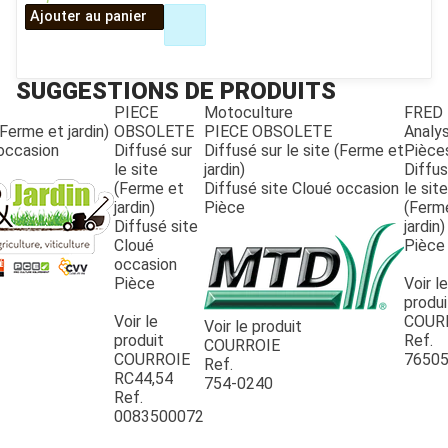
Ajouter au panier
SUGGESTIONS DE PRODUITS
PIECE
Motoculture
FRED
(Ferme et jardin)
OBSOLETE
PIECE OBSOLETE
Analy
 occasion
Diffusé sur
Diffusé sur le site (Ferme et
Pièce
le site
jardin)
Diffus
(Ferme et
Diffusé site Cloué occasion
le site
jardin)
Pièce
(Ferm
Diffusé site
jardin)
Cloué
Pièce
occasion
Pièce
Voir le
JOUET
produi
Voir le
COUR
Voir le produit
produit
Ref.
COURROIE
ESPACES VERTS
COURROIE
7650
Ref.
RC44,54
754-0240
Ref.
0083500072
QUAD SSV UTV