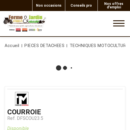
Nos offres
Nos occasions
Conseils pro
d'emploi
0
Accueil
PIECES DETACHEES
TECHNIQUES MOTOCULTURE
COURROIE
Ref.
DFSCOU23.5
Disponible