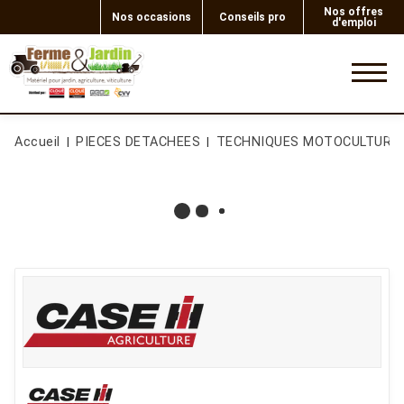
Nos offres
Nos occasions
Conseils pro
d'emploi
0
Accueil
PIECES DETACHEES
TECHNIQUES MOTOCULTURE