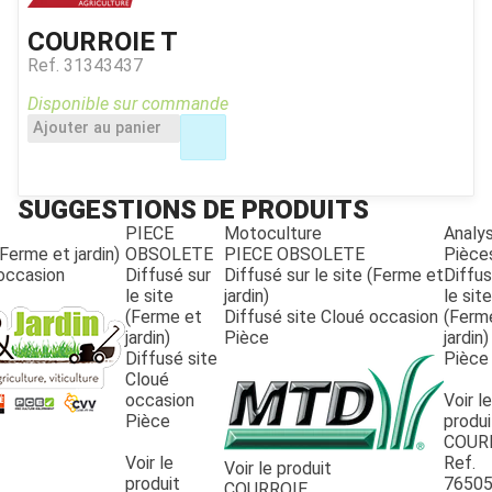
COURROIE T
Ref.
31343437
Disponible sur commande
Ajouter au panier
SUGGESTIONS DE PRODUITS
PIECE
Motoculture
Analy
(Ferme et jardin)
OBSOLETE
PIECE OBSOLETE
Pièce
 occasion
Diffusé sur
Diffusé sur le site (Ferme et
Diffus
le site
jardin)
le site
JOUET
(Ferme et
Diffusé site Cloué occasion
(Ferm
jardin)
Pièce
jardin)
Diffusé site
Pièce
Cloué
ESPACES VERTS
occasion
Voir le
Pièce
produi
COUR
QUAD SSV UTV
Voir le
Ref.
Voir le produit
produit
7650
COURROIE