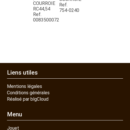
COURROIE
Ref.
RC44,54
754-0240
PIECES DETACHEES
Ref.
0083500072
CONTACT
Liens utiles
Mentions légales
Conditions générales
Réalisé par blgCloud
Menu
Jouet