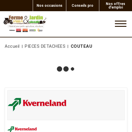
Nos offres
Nos occasions
Conseils pro
d'emploi
0
Accueil
PIECES DETACHEES
COUTEAU