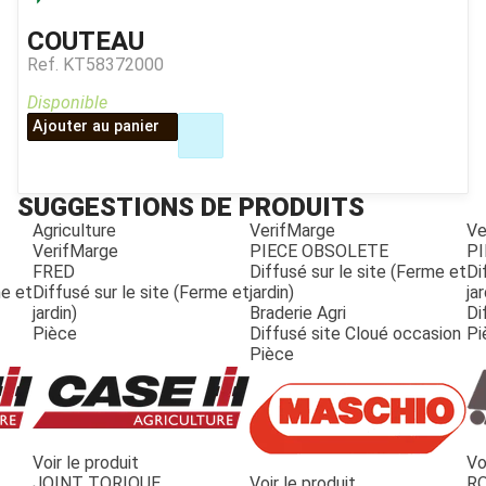
COUTEAU
Ref.
KT58372000
Disponible
Ajouter au panier
SUGGESTIONS DE PRODUITS
Agriculture
VerifMarge
Ve
VerifMarge
PIECE OBSOLETE
PI
FRED
Diffusé sur le site (Ferme et
Di
me et
Diffusé sur le site (Ferme et
jardin)
jar
jardin)
Braderie Agri
Di
Pièce
Diffusé site Cloué occasion
Pi
Pièce
Voir le produit
Vo
JOUET
JOINT TORIQUE
Voir le produit
R