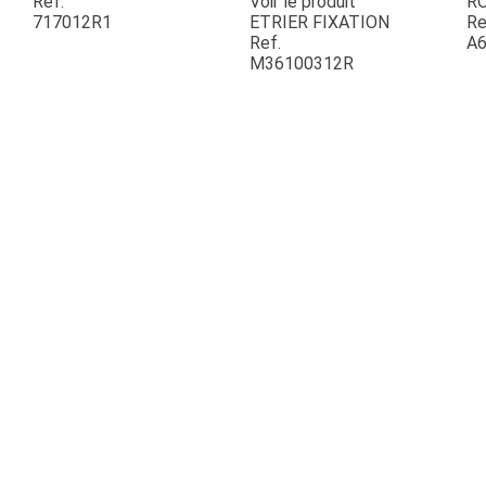
Ref.
Voir le produit
R
717012R1
ETRIER FIXATION
Re
Ref.
A6
ESPACES VERTS
M36100312R
QUAD SSV UTV
PIECES DETACHEES
CONTACT