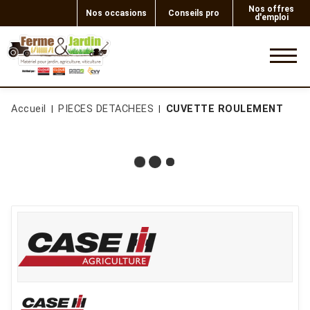
Nos offres
Nos occasions
Conseils pro
d'emploi
0
Accueil
PIECES DETACHEES
CUVETTE ROULEMENT