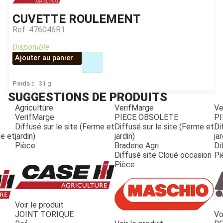
CUVETTE ROULEMENT
Ref.
476046R1
Disponible
Ajouter au panier
Poids
31
g
SUGGESTIONS DE PRODUITS
Agriculture
VerifMarge
Ve
VerifMarge
PIECE OBSOLETE
PI
Diffusé sur le site (Ferme et
Diffusé sur le site (Ferme et
Di
me et
jardin)
jardin)
jar
Pièce
Braderie Agri
Di
Diffusé site Cloué occasion
Pi
Pièce
Voir le produit
JOINT TORIQUE
Vo
JOUET