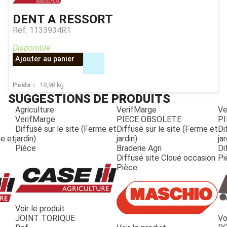
DENT A RESSORT
Ref.
1133934R1
Disponible
Ajouter au panier
Poids
18,98
kg
SUGGESTIONS DE PRODUITS
Agriculture
VerifMarge
Ve
VerifMarge
PIECE OBSOLETE
PI
Diffusé sur le site (Ferme et
Diffusé sur le site (Ferme et
Di
me et
jardin)
jardin)
jar
Pièce
Braderie Agri
Di
Diffusé site Cloué occasion
Pi
Pièce
Voir le produit
JOINT TORIQUE
Vo
JOUET