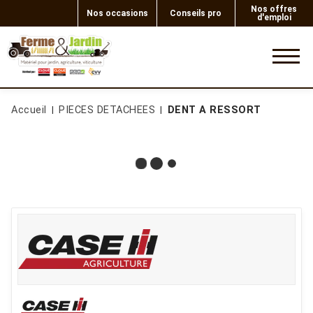
Nos offres
Nos occasions
Conseils pro
d'emploi
0
Accueil
PIECES DETACHEES
DENT A RESSORT