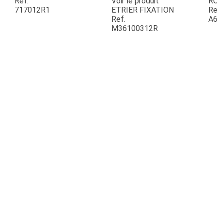
Ref.
Voir le produit
R
717012R1
ETRIER FIXATION
Re
Ref.
A6
ESPACES VERTS
M36100312R
QUAD SSV UTV
PIECES DETACHEES
CONTACT