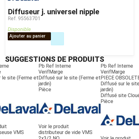
Diffuseur j. universel nipple
Ref.
95563701
Disponible
Ajouter au panier
SUGGESTIONS DE PRODUITS
erne
Pb Ref Interne
Pb Ref Interne
e
VerifMarge
VerifMarge
 le site (Ferme et
Diffusé sur le site (Ferme et
PIECE OBSOLET
jardin)
Diffusé sur le si
Pièce
jardin)
Diffusé site Clou
Pièce
duit
Voir le produit
seuse VMS
distributeur de vide VMS
2x3/2 NO
Voir le produit