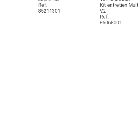
Ref.
Kit entretien Mult
85211301
V.2
Ref.
86068001
JOUET
ESPACES VERTS
QUAD SSV UTV
PIECES DETACHEES
CONTACT