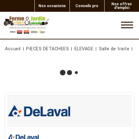
Nos offres
Nos occasions
Conseils pro
d'emploi
0
Accueil
PIECES DETACHEES
ELEVAGE
Salle de traite
D