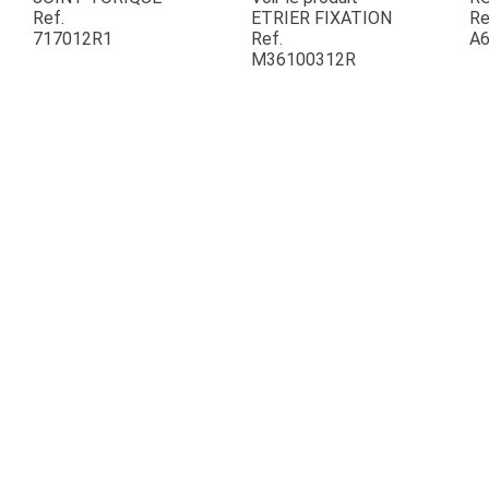
Ref.
ETRIER FIXATION
Re
717012R1
Ref.
A6
ESPACES VERTS
M36100312R
QUAD SSV UTV
PIECES DETACHEES
CONTACT