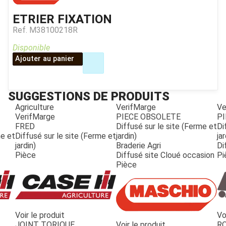
ETRIER FIXATION
Ref.
M38100218R
Disponible
Ajouter au panier
SUGGESTIONS DE PRODUITS
Agriculture
VerifMarge
Ve
VerifMarge
PIECE OBSOLETE
PI
FRED
Diffusé sur le site (Ferme et
Di
me et
Diffusé sur le site (Ferme et
jardin)
jar
jardin)
Braderie Agri
Di
Pièce
Diffusé site Cloué occasion
Pi
Pièce
Voir le produit
Vo
JOUET
JOINT TORIQUE
Voir le produit
R