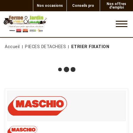
Nos offres
Nos occasions
Conseils pro
d'emploi
0
Accueil
PIECES DETACHEES
ETRIER FIXATION