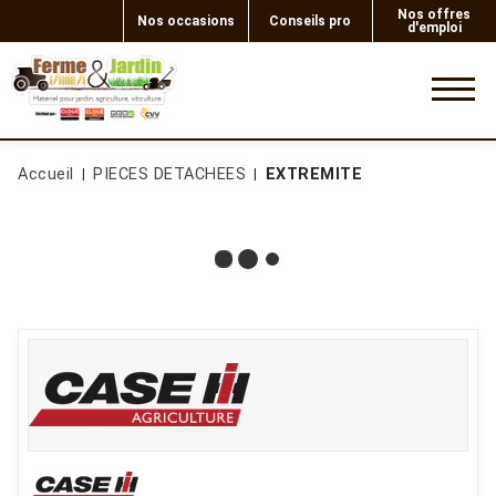
Nos offres
Nos occasions
Conseils pro
d'emploi
0
Accueil
PIECES DETACHEES
EXTREMITE