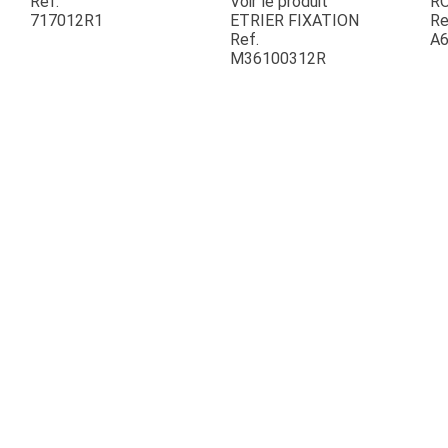
Ref.
Voir le produit
R
717012R1
ETRIER FIXATION
Re
Ref.
A6
ESPACES VERTS
M36100312R
QUAD SSV UTV
PIECES DETACHEES
CONTACT