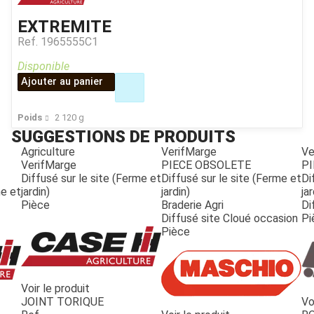
EXTREMITE
Ref.
1965555C1
Disponible
Ajouter au panier
Poids
2 120
g
SUGGESTIONS DE PRODUITS
Agriculture
VerifMarge
Ve
VerifMarge
PIECE OBSOLETE
PI
Diffusé sur le site (Ferme et
Diffusé sur le site (Ferme et
Di
me et
jardin)
jardin)
jar
Pièce
Braderie Agri
Di
Diffusé site Cloué occasion
Pi
Pièce
Voir le produit
JOINT TORIQUE
Vo
JOUET