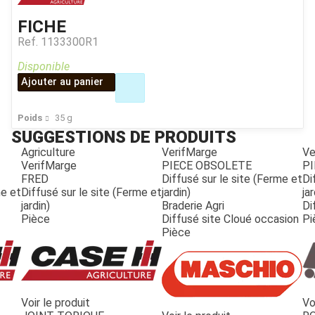
FICHE
Ref.
1133300R1
Disponible
Ajouter au panier
Poids
35
g
SUGGESTIONS DE PRODUITS
Agriculture
VerifMarge
Ve
VerifMarge
PIECE OBSOLETE
PI
FRED
Diffusé sur le site (Ferme et
Di
me et
Diffusé sur le site (Ferme et
jardin)
jar
jardin)
Braderie Agri
Di
Pièce
Diffusé site Cloué occasion
Pi
Pièce
Voir le produit
Vo
JOUET