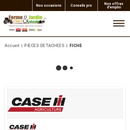
Nos offres
Nos occasions
Conseils pro
d'emploi
0
Accueil
PIECES DETACHEES
FICHE