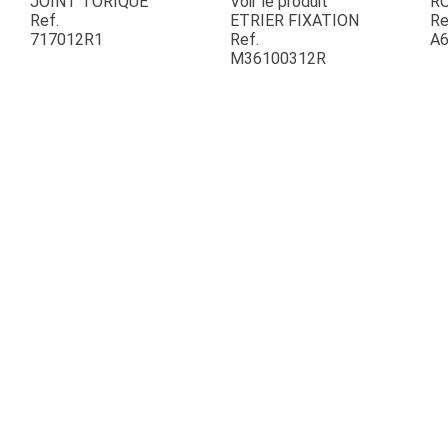
JOINT TORIQUE
Voir le produit
R
Ref.
ETRIER FIXATION
Re
717012R1
Ref.
A6
ESPACES VERTS
M36100312R
QUAD SSV UTV
PIECES DETACHEES
CONTACT